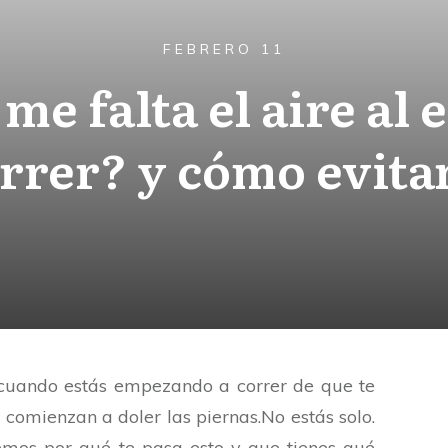
FEBRERO 11
me falta el aire al
rrer? y cómo evita
 cuando estás empezando a correr de que te
te comienzan a doler las piernas.No estás solo.
remos por qué te pasa esto y que tienes qué