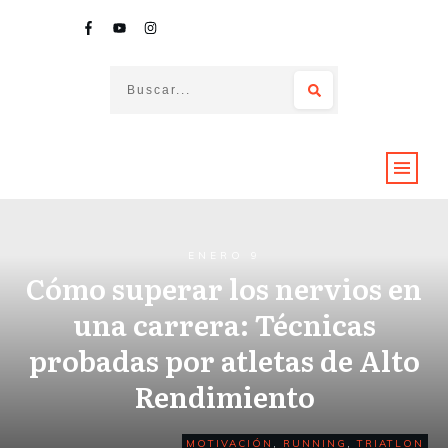
ENERO 9
Cómo superar los nervios en
una carrera: Técnicas
probadas por atletas de Alto
Rendimiento
MOTIVACIÓN
,
RUNNING
,
TRIATLON