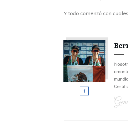
Y todo comenzó con cuales s
Ber
Nosotr
amante
mundia
Certifi
Gem