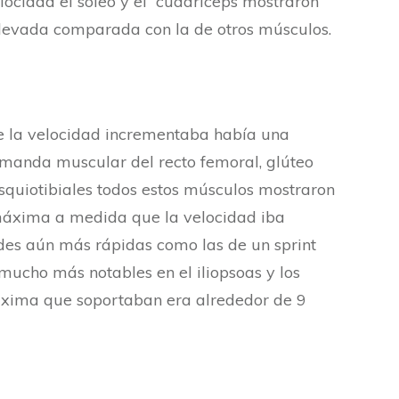
locidad el sóleo y el cuádriceps mostraron
evada comparada con la de otros músculos.
 la velocidad incrementaba había una
emanda muscular del recto femoral, glúteo
isquiotibiales todos estos músculos mostraron
máxima a medida que la velocidad iba
des aún más rápidas como las de un sprint
ucho más notables en el iliopsoas y los
máxima que soportaban era alrededor de 9