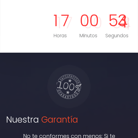
1
7
0
0
5
2
Horas
Minutos
Segundos
Nuestra
Garantía
No te conformes con menos: Si te